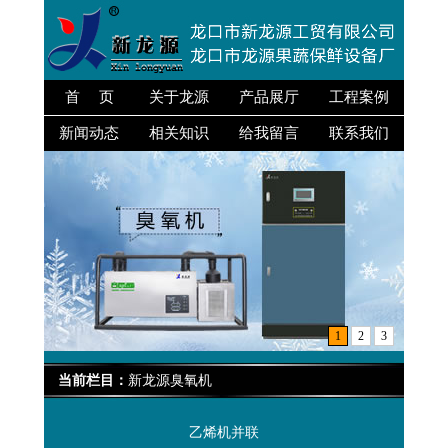
首 页
关于龙源
产品展厅
工程案例
新闻动态
相关知识
给我留言
联系我们
1
2
3
当前栏目：
新龙源臭氧机
乙烯机并联