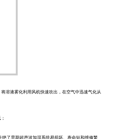
化，将溶液雾化利用风机快速吹出，在空气中迅速气化从
费用低；
杜绝了早期超声波加湿系统易损坏、寿命短和维修繁