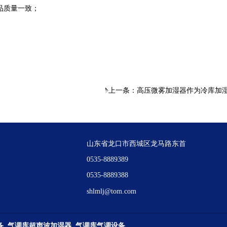
品质量一致；
上一条：
高压微雾加湿器作为冷库加
山东省龙口市西城区龙马路东首
0535-8889389
0535-8889388
shlmlj@tom.com
备
气调库超声波加湿器
气调库气调设备